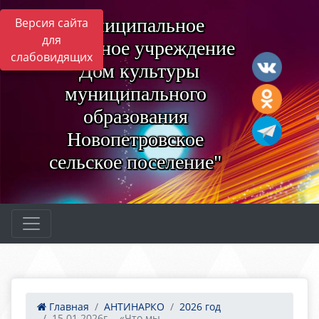
Муниципальное
Версия сайта
для
бюджетное учреждение
слабовидящих
"Дом культуры
муниципального
образования
Новопетровское
сельское поселение"
Главная
АНТИНАРКО
2026 год
15.01.2026г. - «Что мы...