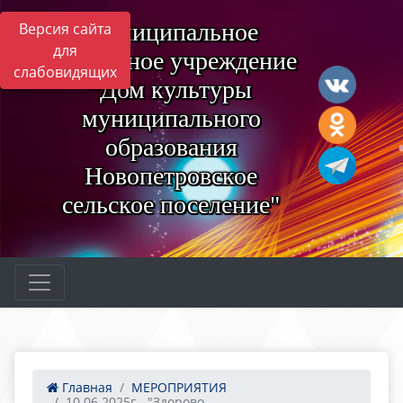
Муниципальное
Версия сайта
для
бюджетное учреждение
слабовидящих
"Дом культуры
муниципального
образования
Новопетровское
сельское поселение"
Главная
МЕРОПРИЯТИЯ
10.06.2025г. -"Здорово...