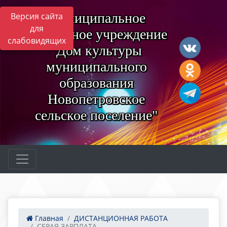
Муниципальное
Версия сайта
для
бюджетное учреждение
слабовидящих
"Дом культуры
муниципального
образования
Новопетровское
сельское поселение"
Главная
ДИСТАНЦИОННАЯ РАБОТА
СЕРАЯ ЗАРПЛАТА