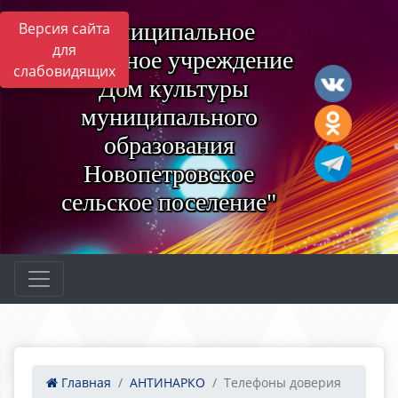
Муниципальное
Версия сайта
для
бюджетное учреждение
слабовидящих
"Дом культуры
муниципального
образования
Новопетровское
сельское поселение"
Главная
АНТИНАРКО
Телефоны доверия