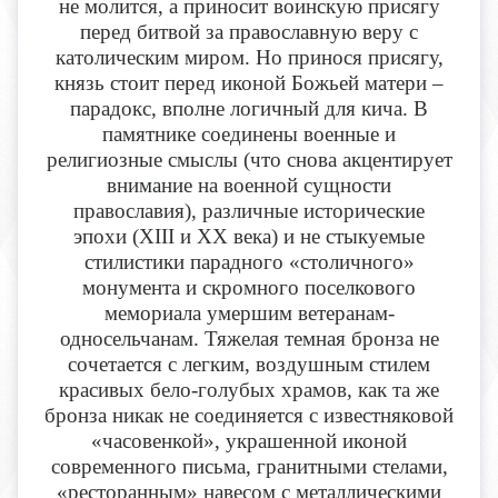
не молится, а приносит воинскую присягу
перед битвой за православную веру с
католическим миром. Но принося присягу,
князь стоит перед иконой Божьей матери –
парадокс, вполне логичный для кича. В
памятнике соединены военные и
религиозные смыслы (что снова акцентирует
внимание на военной сущности
православия), различные исторические
эпохи (XIII и XX века) и не стыкуемые
стилистики парадного «столичного»
монумента и скромного поселкового
мемориала умершим ветеранам-
односельчанам. Тяжелая темная бронза не
сочетается с легким, воздушным стилем
красивых бело-голубых храмов, как та же
бронза никак не соединяется с известняковой
«часовенкой», украшенной иконой
современного письма, гранитными стелами,
«ресторанным» навесом с металлическими