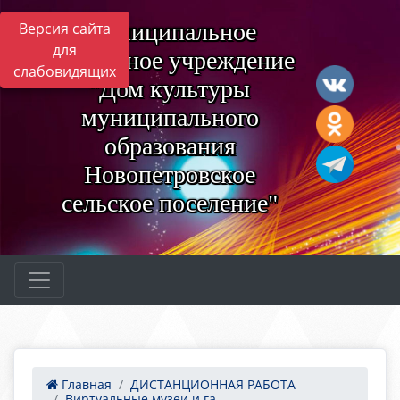
Муниципальное
Версия сайта
для
бюджетное учреждение
слабовидящих
"Дом культуры
муниципального
образования
Новопетровское
сельское поселение"
Главная
ДИСТАНЦИОННАЯ РАБОТА
Виртуальные музеи и га...