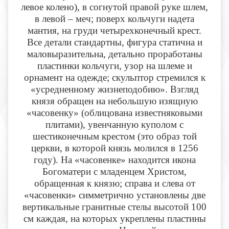
левое колено), в согнутой правой руке шлем,
в левой – меч; поверх кольчуги надета
мантия, на груди четырехконечный крест.
Все детали стандартны, фигура статична и
маловыразительна, детально проработаны
пластинки кольчуги, узор на шлеме и
орнамент на одежде; скульптор стремился к
«усредненному жизнеподобию». Взгляд
князя обращен на небольшую изящную
«часовенку» (облицована известняковыми
плитами), увенчанную куполом с
шестиконечным крестом (это образ той
церкви, в которой князь молился в 1256
году). На «часовенке» находится икона
Богоматери с младенцем Христом,
обращенная к князю; справа и слева от
«часовенки» симметрично установлены две
вертикальные гранитные стелы высотой 100
см каждая, на которых укреплены пластины